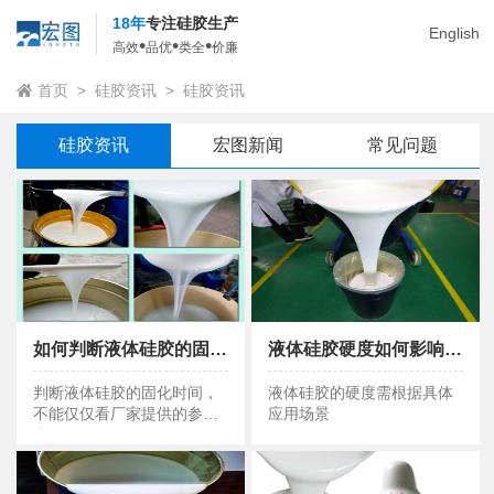
18年
专注硅胶生产
English
•
•
•
高效
品优
类全
价廉
首页
>
硅胶资讯
>
硅胶资讯
硅胶资讯
宏图新闻
常见问题
如何判断液体硅胶的固化时间 ？
液体硅胶硬度如何影响脱模效果？
如何判断液体硅胶的固化时间 ？
液体硅胶硬度如何影响脱模效果？
判断液体硅胶的固化时间，
液体硅胶的硬度需根据具体
不能仅仅看厂家提供的参数
应用场景
表