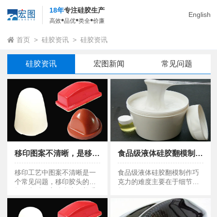
18年
专注硅胶生产
English
•
•
•
高效
品优
类全
价廉
首页
>
硅胶资讯
>
硅胶资讯
硅胶资讯
宏图新闻
常见问题
移印图案不清晰，是移印胶头没选对吗？
食品级液体硅胶翻模制作巧克力流程应该注意什么 ？
移印图案不清晰，是移印胶头没选对吗？
食品级液体硅胶翻模制作巧克力流程应该注意什么 ？
移印工艺中图案不清晰是一
食品级液体硅胶翻模制作巧
个常见问题，移印胶头的选
克力的难度主要在于细节控
择确实对图案清晰度有着重
制。
要影响，但并非唯一因素。