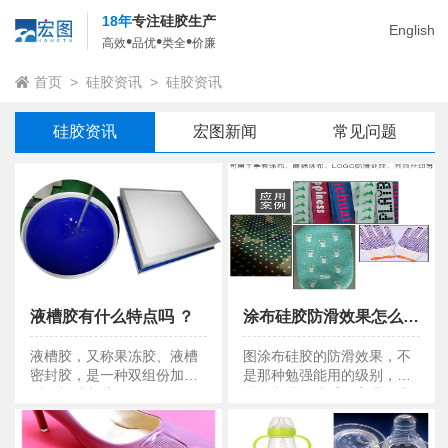
18年
专注硅胶生产
English
•
•
•
高效
品优
类全
价廉
首页
>
硅胶资讯
>
硅胶资讯
硅胶资讯
宏图新闻
常见问题
液槽胶有什么特点吗 ？
涂布硅胶防滑效果怎么样 ？
液槽胶有什么特点吗 ？
涂布硅胶防滑效果怎么样 ？
液槽胶，又称果冻胶、液槽
图涂布硅胶的防滑效果，不
密封胶，是一种双组份加成
是那种勉强能用的级别，而
型有机硅凝胶。
是在潮湿、油腻、高温、水
洗等极端条件下依然稳定输
出的级别。