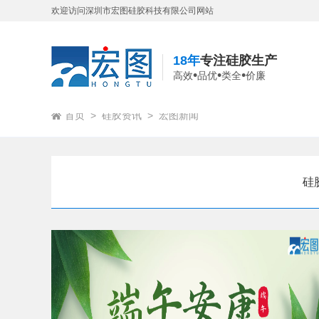
欢迎访问深圳市宏图硅胶科技有限公司网站
18年
专注硅胶生产
•
•
•
高效
品优
类全
价廉
首页
>
硅胶资讯
>
宏图新闻
硅