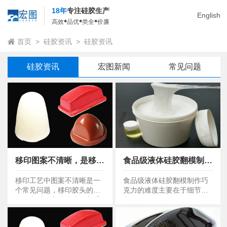
18年
专注硅胶生产
English
•
•
•
高效
品优
类全
价廉
首页
>
硅胶资讯
>
硅胶资讯
硅胶资讯
宏图新闻
常见问题
移印图案不清晰，是移印胶头没选对吗？
食品级液体硅胶翻模制作巧克力流程应该注意什么 ？
移印图案不清晰，是移印胶头没选对吗？
食品级液体硅胶翻模制作巧克力流程应该注意什么 ？
移印工艺中图案不清晰是一
食品级液体硅胶翻模制作巧
个常见问题，移印胶头的选
克力的难度主要在于细节控
择确实对图案清晰度有着重
制。
要影响，但并非唯一因素。