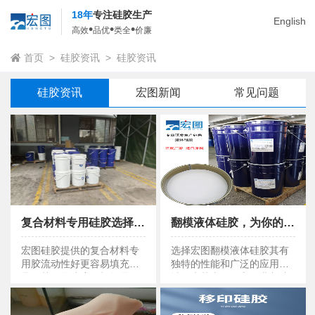
18年
专注硅胶生产
English
•
•
•
高效
品优
类全
价廉
首页
>
硅胶资讯
>
硅胶资讯
硅胶资讯
宏图新闻
常见问题
复合材料专用硅胶选择有妙招，速来围观！
翻模液体硅胶，为你的翻模作品注入灵魂！
复合材料专用硅胶选择有妙招，速来围观！
翻模液体硅胶，为你的翻模作品注入灵魂！
宏图硅胶提供的复合材料专
选择宏图翻模液体硅胶其有
用胶流动性好更容易填充模
独特的性能和广泛的应用领
具，其固化速度可根据需要
域，为艺术创作和工业制造
调配，有利于控制加工周期
注入了新的活力。
和成品质量。