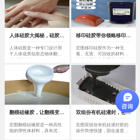
人体硅胶大揭秘，硅胶手模翻模从此不再难！
移印硅胶带你领略移印新风采
人体硅胶大揭秘，硅胶手模翻模从此不再难！
移印硅胶带你领略移印新风采
人体硅胶是一种专门设计用
宏图移印硅胶作为一种无
于人体或类似形态物体翻模
毒、无害、可回收的材料，
的硅胶材料。
符合了现代印刷工业对绿
色、环保的要求。
翻模硅橡胶，让翻模变得轻松又简单！
双组份有机硅灌封，密封界的实力担当！
翻模硅橡胶，让翻模变得轻松又简单！
双组份有机硅灌封，密封界的实力担当！
宏图翻模硅橡胶是一种高性
宏图双组份有机硅灌封胶的
能的弹性体材料，具有优异
操作简便快捷，固化速度
的流动性、柔韧性和耐候
快，大大提高了生产效率。