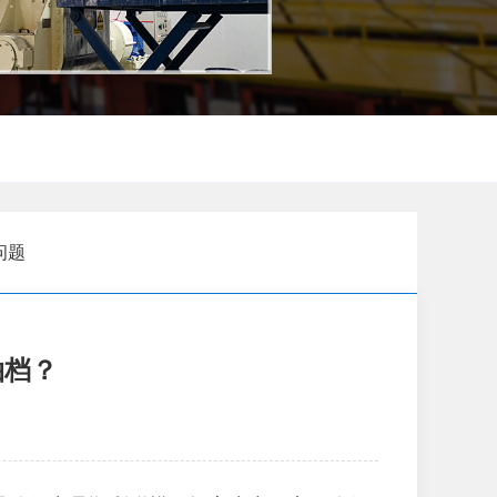
问题
拍档？