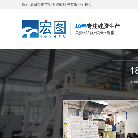
欢迎访问深圳市宏图硅胶科技有限公司网站
18年
专注硅胶生产
•
•
•
高效
品优
类全
价廉