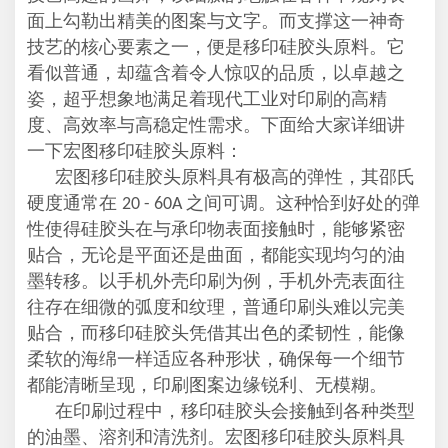
面上勾勒出精美的图案与文字。而支撑这一神奇
技艺的核心要素之一，便是移印硅胶头原料。它
看似普通，却蕴含着令人惊叹的品质，以卓越之
姿，超乎想象地满足着现代工业对印刷的高精
度、高效率与高稳定性需求。下面给大家详细讲
一下宏图移印硅胶头原料：
宏图移印硅胶头原料具有极高的弹性，其邵氏
硬度通常在
之间可调。这种恰到好处的弹
20 - 60A
性使得硅胶头在与承印物表面接触时，能够紧密
贴合，无论是平面还是曲面，都能实现均匀的油
墨转移。以手机外壳印刷为例，手机外壳表面往
往存在细微的弧度和纹理，普通印刷头难以完美
贴合，而移印硅胶头凭借其出色的柔韧性，能像
柔软的海绵一样适应各种形状，确保每一个细节
都能清晰呈现，印刷图案边缘锐利、无模糊。
在印刷过程中，移印硅胶头会接触到各种类型
的油墨、溶剂和清洗剂。宏图移印硅胶头原料具