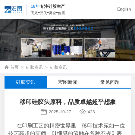
18年
专注硅胶生产
English
•
•
•
高效
品优
类全
价廉
首页
>
硅胶资讯
>
硅胶资讯
硅胶资讯
宏图新闻
常见问题
移印硅胶头原料，品质卓越超乎想象
2025-10-27
423
在印刷工艺的精密世界里，移印技术宛如一位
技艺高超的画师，以细腻的笔触在各种不规则表