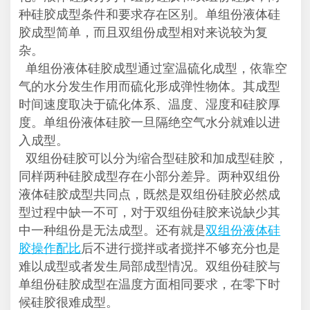
种硅胶成型条件和要求存在区别。单组份液体硅
胶成型简单，而且双组份成型相对来说较为复
杂。
单组份液体硅胶成型通过室温硫化成型，依靠空
气的水分发生作用而硫化形成弹性物体。其成型
时间速度取决于硫化体系、温度、湿度和硅胶厚
度。单组份液体硅胶一旦隔绝空气水分就难以进
入成型。
双组份硅胶可以分为缩合型硅胶和加成型硅胶，
同样两种硅胶成型存在小部分差异。两种双组份
液体硅胶成型共同点，既然是双组份硅胶必然成
型过程中缺一不可，对于双组份硅胶来说缺少其
中一种组份是无法成型。还有就是
双组份液体硅
胶操作配比
后不进行搅拌或者搅拌不够充分也是
难以成型或者发生局部成型情况。双组份硅胶与
单组份硅胶成型在温度方面相同要求，在零下时
候硅胶很难成型。