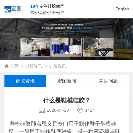
18年
专注硅胶生产
English
•
•
•
高效
品优
类全
价廉
首页
>
硅胶资讯
>
硅胶资讯
硅胶资讯
宏图新闻
常见问题
什么是鞋模硅胶？
2020-04-28
1414
鞋模硅胶顾名思义是专门用于制作鞋子翻模硅
胶，一般用于制作鞋底较多。是一种液态模具硅