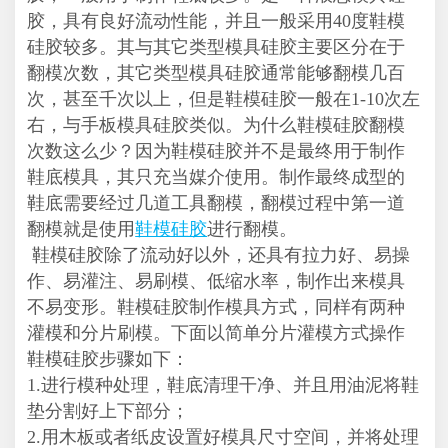
胶，具有良好流动性能，并且一般采用40度鞋模
硅胶较多。其与其它类型模具硅胶主要区分在于
翻模次数，其它类型模具硅胶通常能够翻模几百
次，甚至千次以上，但是鞋模硅胶一般在1-10次左
右，与手板模具硅胶类似。为什么鞋模硅胶翻模
次数这么少？因为鞋模硅胶并不是最终用于制作
鞋底模具，其只充当媒介使用。制作最终成型的
鞋底需要经过几道工具翻模，翻模过程中第一道
翻模就是使用
鞋模硅胶
进行翻模。
鞋模硅胶除了流动好以外，还具有拉力好、易操
作、易灌注、易刷模、低缩水率，制作出来模具
不易变形。鞋模硅胶制作模具方式，同样有两种
灌模和分片刷模。下面以简单分片灌模方式操作
鞋模硅胶步骤如下：
1.进行模种处理，鞋底清理干净、并且用油泥将鞋
垫分割好上下部分；
2.用木板或者纸皮设置好模具尺寸空间，并将处理