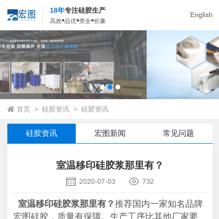
18年
专注硅胶生产
English
•
•
•
高效
品优
类全
价廉
首页
>
硅胶资讯
>
硅胶资讯
硅胶资讯
宏图新闻
常见问题
室温移印硅胶浆那里有？
2020-07-03
732
室温移印硅胶浆那里有？
推荐国内一家知名品牌
宏图硅胶，质量有保障。生产工序比其他厂家要