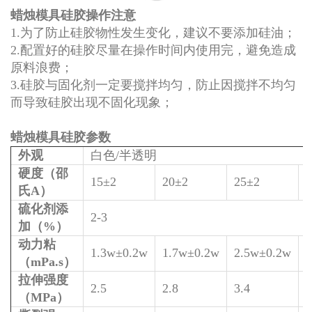
蜡烛模具硅胶操作注意
1.为了防止硅胶物性发生变化，建议不要添加硅油；
2.配置好的硅胶尽量在操作时间内使用完，避免造成
原料浪费；
3.硅胶与固化剂一定要搅拌均匀，防止因搅拌不均匀
而导致硅胶出现不固化现象；
蜡烛模具硅胶参数
外观
白色/半透明
硬度（邵
15±2
20±2
25±2
氏A）
硫化剂添
2-3
加（%）
动力粘
1.3w±0.2w
1.7w±0.2w
2.5w±0.2w
（mPa.s）
拉伸强度
2.5
2.8
3.4
4
（MPa）