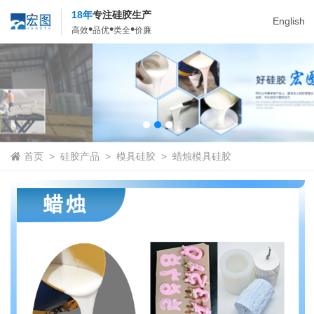
18年
专注硅胶生产
English
•
•
•
高效
品优
类全
价廉
首页
>
硅胶产品
>
模具硅胶
>
蜡烛模具硅胶