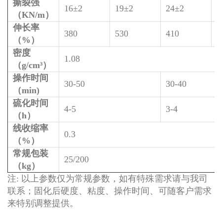
撕裂强
16±2
19±2
24±2
（KN/m）
伸长率
380
530
410
4
（%）
密度
1.08
（g/cm³）
操作时间
30-50
30-40
（min)
硫化时间
4-5
3-4
（h）
线收缩率
0.3
（%）
常规包装
25/200
（kg）
注: 以上参数仅为常规参数，如有特殊需求请与我司
联系；固化后硬度、粘度、操作时间、可随客户需求
来特别调整提供。