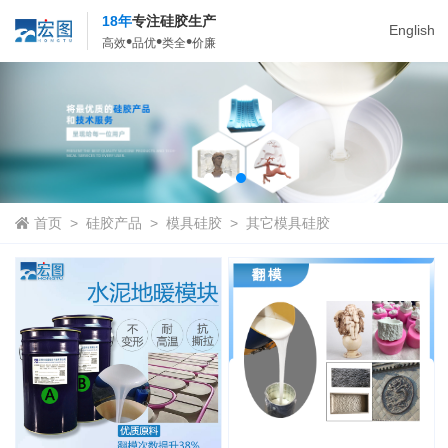
18年
专注硅胶生产
English
•
•
•
高效
品优
类全
价廉
首页
>
硅胶产品
>
模具硅胶
>
其它模具硅胶