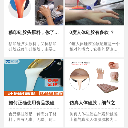
移印硅胶头原料，你了解多少？
0度人体硅胶有多软 ？
移印硅胶头原料，你了解多少？
0度人体硅胶有多软 ？
移印硅胶头原料，又称移印
0度人体硅胶的软硬度是一个
硅胶或移印硅橡胶，主要用
相对的概念，它指的是该硅
于制作移印胶头，以便将钢
胶在邵氏A硬度计上的测试结
板上的图案通过胶头转移到
果为0度。
塑胶玩具、电镀产品、电子
玩具、商标、通讯设备、电
子产品、工艺礼品文具等产
品表面。
如何正确使用食品级硅胶原料？看这里就对了！
仿真人体硅胶，细节之处见真章让你感受前所未有的真实触感
如何正确使用食品级硅胶原料？
仿真人体硅胶细节
食品级硅胶是一种高分子材
仿真人体硅胶在外观和触感
料，具有无毒、无味、耐高
上都与真实人体肌肤极为相
温、化学稳定性好等特点。
似。其细腻的纹理、自然的