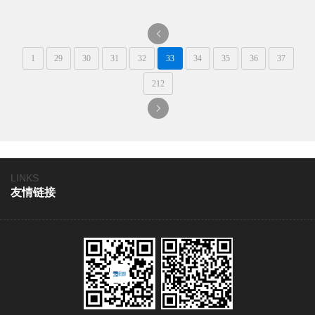
肤色以及逼真的弹性，使得
这种材料在视觉上几乎能够
以假乱真。
一
1
29
30
31
32
33
34
35
36
37
页
212
一
页
LINKS
友情链接