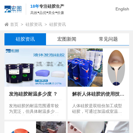
18年
专注硅胶生产
English
•
•
•
高效
品优
类全
价廉
首页
>
硅胶资讯
>
硅胶资讯
硅胶资讯
宏图新闻
常见问题
发泡硅胶耐温多少度 ？
解析人体硅胶的使用技巧与注意事项
发泡硅胶耐温多少度 ？
解析人体硅胶的使用技巧与注意事项
发泡硅胶的耐温范围通常较
人体硅胶是双组份加工成型
为宽泛，但具体耐温多少度
硅胶，可通过加温或室温硫
取决于其配方、生产工艺以
化成形，无毒无味，硫化后
及应用场景。
具有柔软弹性。