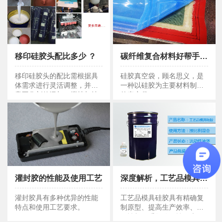
移印硅胶头配比多少 ？
碳纤维复合材料好帮手：硅胶真空袋优势解答！
移印硅胶头配比多少
硅胶真空袋优势解答
移印硅胶头的配比需根据具
硅胶真空袋，顾名思义，是
体需求进行灵活调整，并注
一种以硅胶为主要材料制成
意固化剂的添加、搅拌与抽
的真空袋。
空处理以及固化时间和脱模
时间的控制。
灌封胶的性能及使用工艺
深度解析，工艺品模具硅胶的多重作用
灌封胶的性能及使用工艺
工艺品模具硅胶的多重作用
灌封胶具有多种优异的性能
工艺品模具硅胶具有精确复
特点和使用工艺要求。
制原型、提高生产效率、耐
用性与可重复使用性及应用