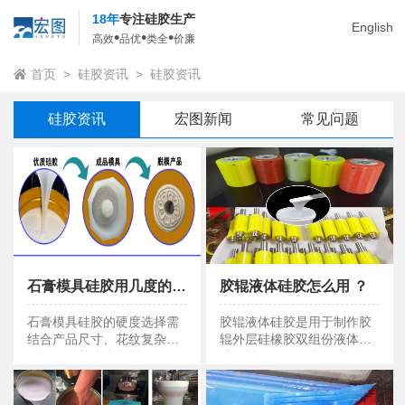
18年
专注硅胶生产
English
•
•
•
高效
品优
类全
价廉
首页
>
硅胶资讯
>
硅胶资讯
硅胶资讯
宏图新闻
常见问题
石膏模具硅胶用几度的好 ？
胶辊液体硅胶怎么用 ？
石膏模具硅胶用几度的好 ？
胶辊液体硅胶怎么用
石膏模具硅胶的硬度选择需
胶辊液体硅胶是用于制作胶
结合产品尺寸、花纹复杂度
辊外层硅橡胶双组份液体硅
及操作工艺综合判断。
胶原料，环保无毒，流动
性，粘度低，缩水率低等特
点。