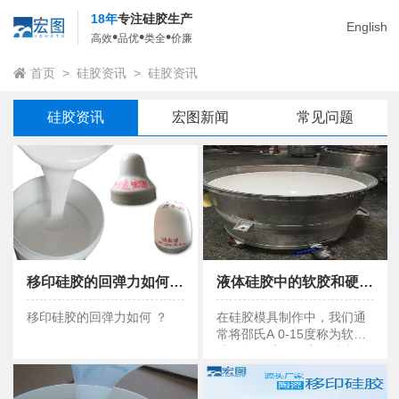
18年
专注硅胶生产
English
•
•
•
高效
品优
类全
价廉
首页
>
硅胶资讯
>
硅胶资讯
硅胶资讯
宏图新闻
常见问题
移印硅胶的回弹力如何 ？
液体硅胶中的软胶和硬胶有何优点 ？
移印硅胶的回弹力如何 ？
液体硅胶中的软胶和硬胶有何优点 ？
移印硅胶的回弹力如何 ？
在硅胶模具制作中，我们通
常将邵氏A 0-15度称为软
胶，将邵氏A 30度及以上称
为硬胶。