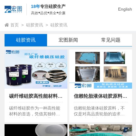
18年
专注硅胶生产
English
•
•
•
高效
品优
类全
价廉
首页
>
硅胶资讯
>
硅胶资讯
硅胶资讯
宏图新闻
常见问题
碳纤维硅胶高性能材料的首选，革新你的认知
信赖轮胎液体硅胶原料，打造更耐用更安全的行车体验
碳纤维硅胶高性能材料的首选，革新你的认知
信赖轮胎液体硅胶原料
碳纤维硅胶作为一种高性能
信赖轮胎液体硅胶原料，不
材料的首选，凭借其独特的
仅是对高品质轮胎的追求，
性能和广泛的应用前景，正
更是对行车安全与驾驶体验
逐步革新我们对高性能材料
的极致关怀。
的认知。