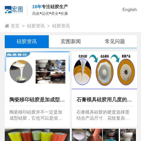
18年
专注硅胶生产
English
•
•
•
高效
品优
类全
价廉
首页
>
硅胶资讯
>
硅胶资讯
硅胶资讯
宏图新闻
常见问题
陶瓷移印硅胶是加成型硅胶吗 ？
石膏模具硅胶用几度的好 ？
陶瓷移印硅胶是加成型硅胶吗 ？
石膏模具硅胶用几度的好 ？
陶瓷移印硅胶并不一定是加
石膏模具硅胶的硬度选择需
成型硅胶，它也可以是缩合
结合产品尺寸、花纹复杂度
型硅胶。
及操作工艺综合判断。