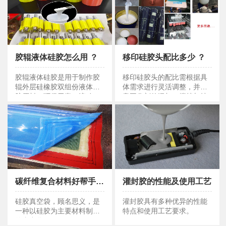
胶辊液体硅胶怎么用 ？
移印硅胶头配比多少 ？
胶辊液体硅胶怎么用
移印硅胶头配比多少
胶辊液体硅胶是用于制作胶
移印硅胶头的配比需根据具
辊外层硅橡胶双组份液体硅
体需求进行灵活调整，并注
胶原料，环保无毒，流动
意固化剂的添加、搅拌与抽
性，粘度低，缩水率低等特
空处理以及固化时间和脱模
点。
时间的控制。
碳纤维复合材料好帮手：硅胶真空袋优势解答！
灌封胶的性能及使用工艺
硅胶真空袋优势解答
灌封胶的性能及使用工艺
硅胶真空袋，顾名思义，是
灌封胶具有多种优异的性能
一种以硅胶为主要材料制成
特点和使用工艺要求。
的真空袋。