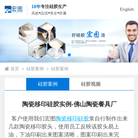
18年
专注硅胶生产
English
•
•
•
高效
品优
类全
价廉
首页
>
硅胶案例
>
硅胶案例
硅胶案例
硅胶视频
陶瓷移印硅胶实例-佛山陶瓷餐具厂
客户使用我们宏图
陶瓷移印硅胶
浆自行制作出来
几款陶瓷移印胶头，使用员工反映该胶头易上
油，下油印刷出来图案清晰，图案印刷出来完