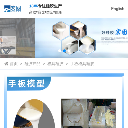
18年
专注硅胶生产
English
•
•
•
高效
品优
类全
价廉
首页
>
硅胶产品
>
模具硅胶
>
手板模具硅胶