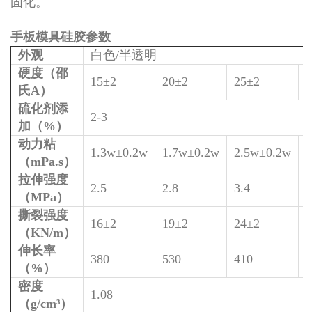
固化。
手板模具硅胶参数
外观
白色/半透明
硬度（邵
15±2
20±2
25±2
氏A）
硫化剂添
2-3
加（%）
动力粘
1.3w±0.2w
1.7w±0.2w
2.5w±0.2w
（mPa.s）
拉伸强度
2.5
2.8
3.4
4
（MPa）
撕裂强度
16±2
19±2
24±2
（KN/m）
伸长率
380
530
410
4
（%）
密度
1.08
（g/cm³）