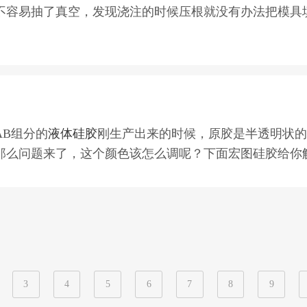
%，现减少到2%。
不容易抽了真空，发现浇注的时候压根就没有办法把模具
具不变形或变大。
它的拉力及撕裂强度都会降低，产生翻模次数少，使用寿
，24小时后才能使用生产。
注射成型的产品跟模具的使用。
误生产，导致货物延期或者，这样也是可以实行第二种方
的时间给模具腾出时间来流动，慢慢得把模具精细的地方
，加到你觉得流动性可以了为止，然后再进行搅拌 稠真空
模具硅胶要用的硬度是
5-10
度的，类似翻文化石的模具硅
品越大，用的模具硅胶硬度越大，但是硬度一般不超过
18
B组分的
液体硅胶
刚生产出来的时候，原胶是半透明状的
请咨询我们宏图，我们可根据你的产品推荐合适的硅胶原
那么问题来了，这个颜色该怎么调呢？下面宏图硅胶给你
色，但是有的客户因为产品种类很多，供应商厂家颜色调
须熟练掌握的技巧，这也是调色技术师傅必备技术，否则
但是拉力及撕裂强度相应也会降低或减少，硅胶固化后脆
度电子称、刮刀、搅拌机、潘通色卡。
越高流动性越差
。流动性跟抗撕裂力度是一样的。
们宏图硅胶，我们的加成型硅胶拉力好、耐高温、抗撕裂
3
4
5
6
7
8
9