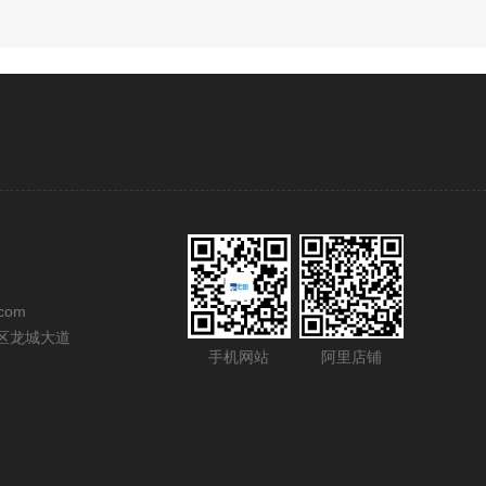
一
页
决问题，欢迎致电宏图硅胶，我们可根据
需要的色膏比例，做到心中有数。
com
区龙城大道
配。
手机网站
阿里店铺
就可以得到我们想要的硅胶产品了。
富的操作经验。整个调色
过程中都遵循从
生产的进
行。