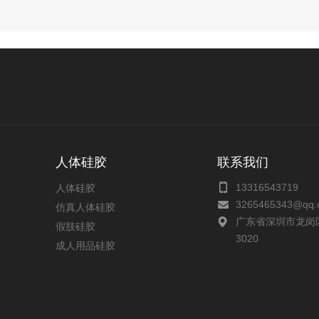
的情况不妨试试以上几种方法。要是自己操作还是不能解
人体硅胶
联系我们
颜色，并通过颜色分析出是由那几个基本色调配而成，大概
13316543719
人体硅胶
3265465343@qq.
仿真人体硅胶
分析出的大概比例，将对应色膏液体硅胶称量到位。
广东省深圳市龙岗
假肢硅胶
定比例的液体硅胶进行调配，然后进行对照潘通色卡进行调
3020
成人用品硅胶
样的颜色，记录出相应的数据比例，制作出调色配方。
应的硅胶产品大货所需要的有色液体硅胶，然而进行生产，
色和配色工作，都要求操作者有敏锐的颜色分辨能力及丰
灵活运用，切不可死记硬背配方，造成资源浪费，影响了