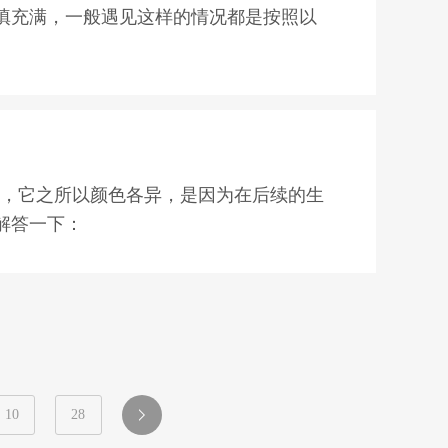
填充满，一般遇见这样的情况都是按照以
命短，容易变形，不耐老化等现象。
法，那就是往硅胶里面添加“硅油”也就是
填充饱满，然后静静的固化成型脱模。
 浇注就可以了。
胶就要用
15-18
度硬度的模具硅胶
。
度
。
，它之所以颜色各异，是因为在后续的生
料给你，不同硬度都可按需求调配。
解答一下：
的不准确，所以很多厂家都喜欢自己调颜
在硅胶行业就不能胜任此项工作。
性增大容易拆断。
及抗黄变形好，性能可按客户需求进行调
10
28