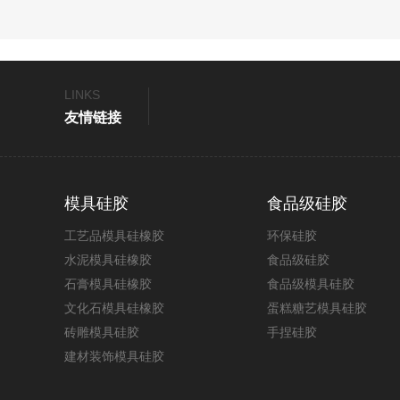
一
页
LINKS
如果再遇见一些
模具硅胶
和液体硅胶比较稠
友情链接
你的问题，给你提供切实的解决方案。
模具硅胶
食品级硅胶
步骤：
1.通过色卡找到所需要的颜色编号，确认
工艺品模具硅橡胶
环保硅胶
水泥模具硅橡胶
食品级硅胶
2.取出备好的色母用电子称称重，按计算
石膏模具硅橡胶
食品级模具硅胶
3.将称好的色母搭配，通过搅拌机搭配一
文化石模具硅橡胶
蛋糕糖艺模具硅胶
4.经过反复增减色母调配出和色卡编号一
砖雕模具硅胶
手捏硅胶
5.通过调色配方进行取材，称重，得到相
建材装饰模具硅胶
液体硅胶调配色在生产中相当重要，对于调
浅至深的原则，且调色过程中对各种色母要