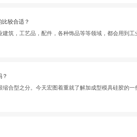
很多材料来说缩水率算很小的，缩合型模具硅胶缩水率0.5
的比较合适？
业建筑，工艺品，配件，各种饰品等等领域，都会用到工
生产，造成硅胶模具容易变形，产生收缩现象。
模两种工艺，刷模工艺一般是用25-30度左右的硬度，
大小决定了硅胶的硬度，产品越大，需要的硬度也就越大
吗？
跟缩合型之分。今天宏图着重就了解加成型模具硅胶的一
图简单总结了以下几种常用方法：
DA食品认证的一款原材料，具有超强的流动性易于操作。
保持其柔软弹性性能，环保无毒，具有优良的电性能和化学稳
产的时候再把石膏产品取出来，再生产产品就不会有缩水
硅胶
，可为你提供翻模过程中不同的解决方案，欢迎你的
，翻模次数高等优点。