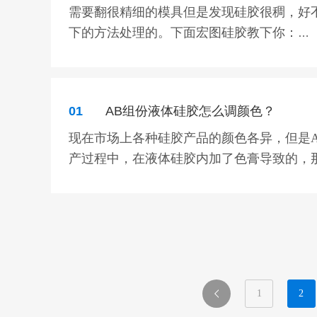
3、减少固化剂添加比例，例如：原来添加3
需要翻很精细的模具但是发现硅胶很稠，好
4、做大件产品模具要加玻纤布，可以让模
硅胶极限：硅胶的硬度低于12A°的时候，
下的方法处理的。下面宏图硅胶教下你：
5、模具必须在规定的时间最少6-8小时脱模
硅胶抗撕裂最好的硬度是：15-45，常用于
2、生产量非常大，液体硅胶慢固化肯定会耽
1、将固化时间调慢干型，这样就会有足够
行业里说的稀释剂。看着量加 不需要加太多
翻香皂肥皂，工艺蜡烛等比较精细的产品的
01
AB组份液体硅胶怎么调颜色？
总之一句话，产品越小，用的硬度越小，产
现在市场上各种硅胶产品的颜色各异，但是A
想要购买到合适自己产品硬度的
模具硅胶
，
产过程中，在液体硅胶内加了色膏导致的，
现在做液体硅胶的厂都可以免费为客户调颜
色。硅胶产品颜色的调配是一个调色师傅必
硅胶硬度高于
50A°
的时间，硅胶硬度很好，
所需材料：色母（色膏）、液体硅胶、高精
加成型模具硅胶硬度越低流动性越好，硬度
如果你需要购买
加成型模具硅胶
，请联系我
整。
1
2