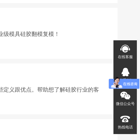
-1%为正常，加成型模具硅胶在0.2%左
业级模具硅胶翻模复模！
但是倒模工艺要用多少度的呢？下面宏图硅
在线客服
，但是通常情况下倒模成型的硬度不会超
联系QQ
些定义跟优点。帮助想了解硅胶行业的客
微信公众号
除了方便操作还具有以下一系列优点：温
定性，耐水、耐臭氧、耐气候老化，无腐蚀
热线电话
。
咨询。