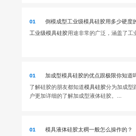
1、任何材料都具有一定的收缩性，硅橡胶相对
右。
01
倒模成型工业级模具硅胶用多少硬度
2、模具储存方法不对，不能叠压模具。
3、产品尺寸越大，收缩越明显。
工业级模具硅胶
用途非常的广泛，涵盖了工
4、做大件模具刷模没加玻纤布或者纱布。
5、模具没有完全固化，就急于脱模或提前
操作工业级模具硅胶的时候，一般分倒模和刷
胶给大家讲解一下：
在生产操作工业级模具硅胶的时候，产品的
01
加成型模具硅胶的优点跟极限你知道
过18度。
了解硅胶的朋友都知道
模具硅胶
分为加成型
户更加详细的了解加成型液体硅胶。
对于如何解决模具硅胶缩水率大的问题，宏
加成型模具硅胶
是一款用途广泛，还具有F
1、需按比例放大原始模种。
度范围在-65℃-350℃下可长期使用并
2、当模具不使用时灌石膏水保存，等要生
希望以上方法对你有用，购买我们宏图
模具
01
模具液体硅胶太稠一般怎么操作的？
性，具有生理惰性，无毒无味，线收缩率低